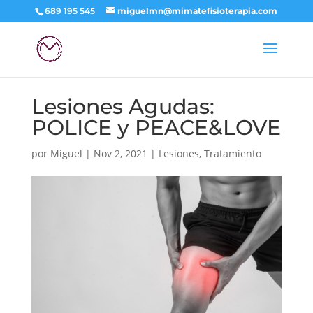
689 195 545
miguelmn@mimatefisioterapia.com
Lesiones Agudas:
POLICE y PEACE&LOVE
por
Miguel
|
Nov 2, 2021
|
Lesiones
,
Tratamiento